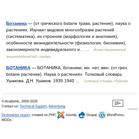
Ботаника
— (от греческого botane трава, растение), наука о
растениях. Изучает видовое многообразие растений
(систематика), их строение (морфология и анатомия),
особенности жизнедеятельности (физиология, биохимия),
закономерности индивидуального и… …
Иллюстрированный
энциклопедический словарь
БОТАНИКА
— БОТАНИКА, ботаники, мн. нет, жен. (от греч.
botane растение). Наука о растениях. Толковый словарь
Ушакова. Д.Н. Ушаков. 1935 1940 …
Толковый словарь Ушакова
© Academic, 2000-2026
18+
Contact us:
Technical Support
,
Advertising
Dictionaries export
, created on PHP,
Joomla,
Drupal,
WordPress,
MODx.