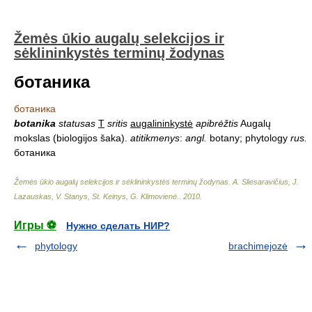
Žemės ūkio augalų selekcijos ir
sėklininkystės terminų žodynas
ботаника
ботаника
botanika
statusas
T
sritis
augalininkystė
apibrėžtis
Augalų
mokslas (biologijos šaka).
atitikmenys
:
angl.
botany; phytology
rus.
ботаника
Žemės ūkio augalų selekcijos ir sėklininkystės terminų žodynas
.
A. Sliesaravičius, J.
Lazauskas, V. Stanys, St. Keinys, G. Klimovienė.
.
2010
.
Игры ⚽
Нужно сделать НИР?
phytology
brachimejozė