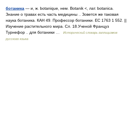
ботаника
— и, ж. botanique, нем. Botanik <, лат. botanica.
Знание о травах есть часть медицины .. Зовется же таковая
наука ботаника. КАН 49. Профессор ботаники. ЕС 1763 1 552. ||
Изучение растительного мира. Сл. 18.Ученой Француз
Турнефор .. для ботаники …
Исторический словарь галлицизмов
русского языка